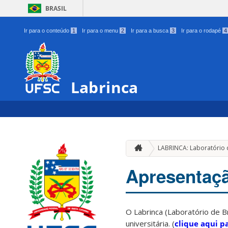
BRASIL
Ir para o conteúdo
1
Ir para o menu
2
Ir para a busca
3
Ir para o rodapé
4
Labrinca
LABRINCA: Laboratório 
Apresentaç
O Labrinca (Laboratório de B
universitária. (
clique aqui p