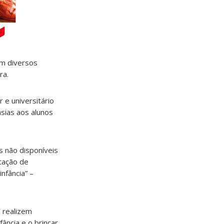
om diversos
ra.
 e universitário
sias aos alunos
s não disponíveis
ntação de
nfância” –
 realizem
ância e o brincar