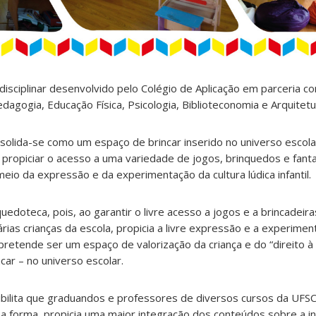
disciplinar desenvolvido pelo Colégio de Aplicação em parceria c
dagogia, Educação Física, Psicologia, Biblioteconomia e Arquitetu
olida-se como um espaço de brincar inserido no universo escolar
propiciar o acesso a uma variedade de jogos, brinquedos e fanta
eio da expressão e da experimentação da cultura lúdica infantil.
edoteca, pois, ao garantir o livre acesso a jogos e a brincadeira
ias crianças da escola, propicia a livre expressão e a experime
 pretende ser um espaço de valorização da criança e do “direito à i
car – no universo escolar.
ibilita que graduandos e professores de diversos cursos da UFSC
a forma, propicia uma maior integração dos conteúdos sobre a inf