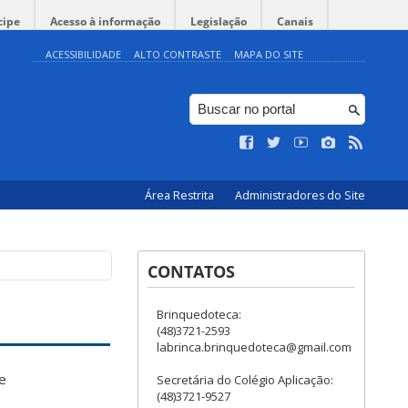
cipe
Acesso à informação
Legislação
Canais
ACESSIBILIDADE
ALTO CONTRASTE
MAPA DO SITE
Área Restrita
Administradores do Site
CONTATOS
Brinquedoteca:
(48)3721-2593
labrinca.brinquedoteca@gmail.com
e
Secretária do Colégio Aplicação:
(48)3721-9527