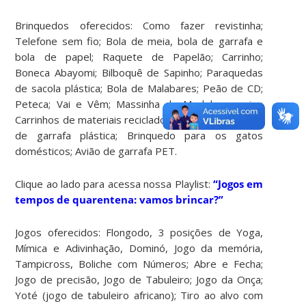
Brinquedos oferecidos: Como fazer revistinha;
Telefone sem fio; Bola de meia, bola de garrafa e
bola de papel; Raquete de Papelão; Carrinho;
Boneca Abayomi; Bilboquê de Sapinho; Paraquedas
de sacola plástica; Bola de Malabares; Peão de CD;
Peteca; Vai e Vêm; Massinha de Modelar caseira;
Carrinhos de materiais reciclados; Mini-Cidade; Barco
de garrafa plástica; Brinquedo para os gatos
domésticos; Avião de garrafa PET.
Clique ao lado para acessa nossa Playlist:
“
Jogos
em
tempos de quarentena: vamos brincar?”
Jogos oferecidos: Flongodo, 3 posições de Yoga,
Mímica e Adivinhação, Dominó, Jogo da memória,
Tampicross, Boliche com Números; Abre e Fecha;
Jogo de precisão, Jogo de Tabuleiro; Jogo da Onça;
Yoté (jogo de tabuleiro africano); Tiro ao alvo com