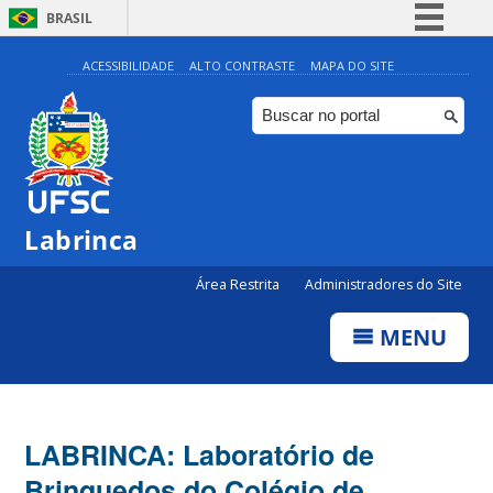
BRASIL
Simplifique!
ACESSIBILIDADE
ALTO CONTRASTE
MAPA DO SITE
Comunica BR
Participe
Acesso à informação
Legislação
Labrinca
Canais
Área Restrita
Administradores do Site
MENU
LABRINCA: Laboratório de
Brinquedos do Colégio de