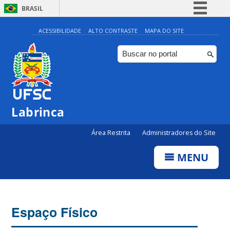
BRASIL
Simplifique!
ACESSIBILIDADE
ALTO CONTRASTE
MAPA DO SITE
Comunica BR
Participe
Acesso à informação
Legislação
Labrinca
Canais
Área Restrita
Administradores do Site
MENU
Espaço Físico